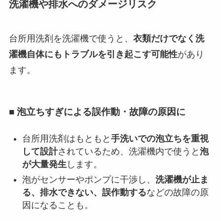
洗濯機や排水へのダメージリスク
台所用洗剤を洗濯機で使うと、
衣類だけでなく洗
濯機自体にもトラブルを引き起こす可能性
があり
ます。
■ 泡立ちすぎによる誤作動・故障の原因に
台所用洗剤はもともと
手洗いでの泡立ちを重視
して設計
されているため、洗濯機内で使うと
泡
が大量発生
します。
泡がセンサーやポンプに干渉し、
洗濯機が止ま
る、排水できない、誤作動する
などの故障の原
因になることも。