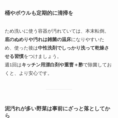
桶やボウルも定期的に清掃を
ため洗いに使う容器が汚れていては、本末転倒。
底のぬめりや汚れは雑菌の温床
になりやすいた
め、使った後は
中性洗剤でしっかり洗って乾燥さ
せる習慣
をつけましょう。
週1回は
キッチン用漂白剤や重曹＋酢
で除菌してお
くと、より安心です。
泥汚れが多い野菜は事前にざっと落としてか
ら