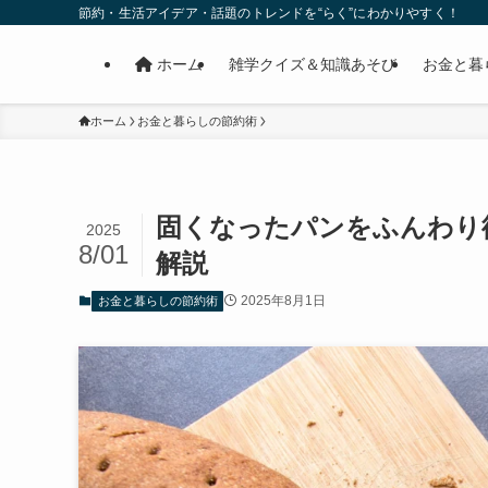
節約・生活アイデア・話題のトレンドを“らく”にわかりやすく！
ホーム
雑学クイズ＆知識あそび
お金と暮
ホーム
お金と暮らしの節約術
固くなったパンをふんわり
2025
8/01
解説
2025年8月1日
お金と暮らしの節約術