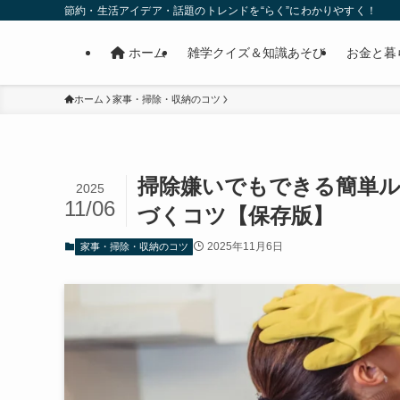
節約・生活アイデア・話題のトレンドを“らく”にわかりやすく！
ホーム
雑学クイズ＆知識あそび
お金と暮
ホーム
家事・掃除・収納のコツ
掃除嫌いでもできる簡単ル
2025
11/06
づくコツ【保存版】
2025年11月6日
家事・掃除・収納のコツ