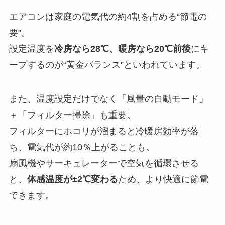
エアコンは家庭の電気代の約4割を占める“節電の
要”。
設定温度を
冷房なら28℃、暖房なら20℃前後
にキ
ープするのが“黄金バランス”といわれています。
また、温度設定だけでなく「風量の自動モード」
＋「フィルター掃除」も重要。
フィルターにホコリが溜まると冷暖房効率が落
ち、電気代が約10％上がることも。
扇風機やサーキュレーターで空気を循環させる
と、
体感温度が±2℃変わる
ため、より快適に節電
できます。