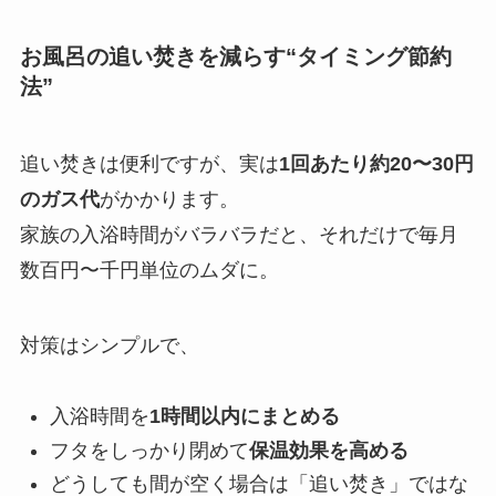
お風呂の追い焚きを減らす“タイミング節約
法”
追い焚きは便利ですが、実は
1回あたり約20〜30円
のガス代
がかかります。
家族の入浴時間がバラバラだと、それだけで毎月
数百円〜千円単位のムダに。
対策はシンプルで、
入浴時間を
1時間以内にまとめる
フタをしっかり閉めて
保温効果を高める
どうしても間が空く場合は「追い焚き」ではな