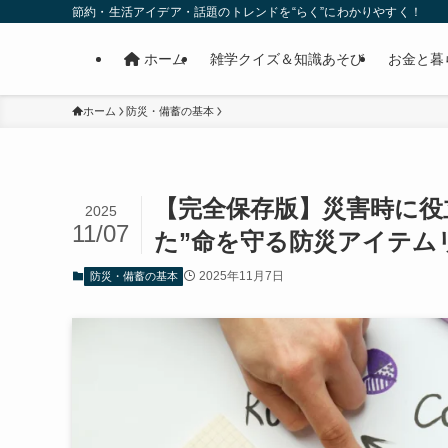
節約・生活アイデア・話題のトレンドを“らく”にわかりやすく！
ホーム
雑学クイズ＆知識あそび
お金と暮
ホーム
防災・備蓄の基本
【完全保存版】災害時に役
2025
11/07
た”命を守る防災アイテム
2025年11月7日
防災・備蓄の基本