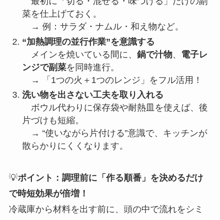
最初に「切る・混ぜる・味つける」だけの副
菜を仕上げておく。
→ 例：サラダ・ナムル・和え物など。
“加熱調理の並行作業”を意識する
メインを焼いている間に、
鍋で汁物
、
電子レ
ンジで副菜
を同時進行。
→ 「1つの火＋1つのレンジ」をフル活用！
洗い物を出さない工夫を取り入れる
ボウル代わりに保存袋や耐熱皿を使えば、後
片づけも短縮。
→ “使いながら片付ける”意識で、キッチンが
散らかりにくくなります。
💡
ポイント：調理前に「作る順番」を決めるだけ
で時短効果が倍増！
冷蔵庫から材料を出す前に、頭の中で流れをシミ