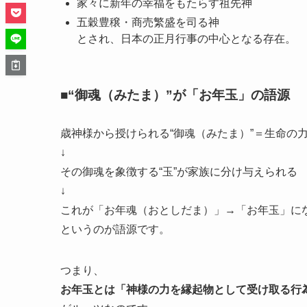
家々に新年の幸福をもたらす祖先神
五穀豊穣・商売繁盛を司る神
とされ、日本の正月行事の中心となる存在。
■“御魂（みたま）”が「お年玉」の語源
歳神様から授けられる“御魂（みたま）”＝生命の
↓
その御魂を象徴する“玉”が家族に分け与えられる
↓
これが「お年魂（おとしだま）」→「お年玉」に
というのが語源です。
つまり、
お年玉とは「神様の力を縁起物として受け取る行