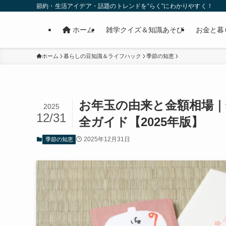
節約・生活アイデア・話題のトレンドを“らく”にわかりやすく！
ホーム
雑学クイズ＆知識あそび
お金と暮
ホーム
暮らしの豆知識＆ライフハック
季節の知恵
お年玉の由来と金額相場｜
2025
12/31
全ガイド【2025年版】
2025年12月31日
季節の知恵